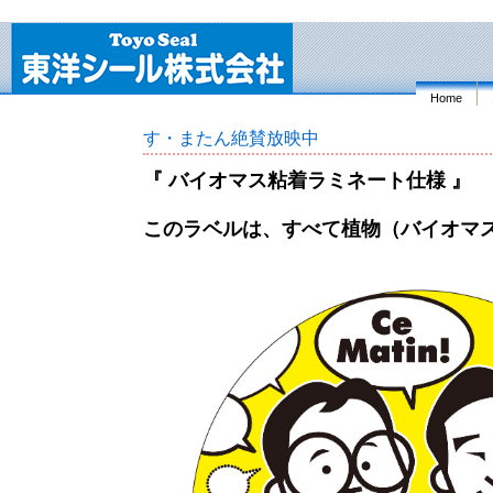
Home
す・またん絶賛放映中
『 バイオマス粘着ラミネート仕様 』
このラベルは、すべて植物（バイオマ