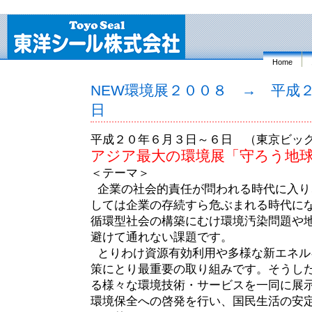
Home
NEW環境展２００８ → 平成
日
平成２０年６月３日～６日 （東京ビッ
アジア最大の環境展「守ろう地球
＜テーマ＞
企業の社会的責任が問われる時代に入り
しては企業の存続すら危ぶまれる時代に
循環型社会の構築にむけ環境汚染問題や
避けて通れない課題です。
とりわけ資源有効利用や多様な新エネル
策にとり最重要の取り組みです。そうし
る様々な環境技術・サービスを一同に展
環境保全への啓発を行い、国民生活の安