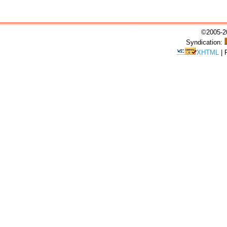
©2005-20
Syndication:
XHTML
|