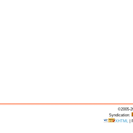
©2005-20
Syndication:
XHTML
|