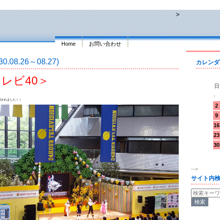
>
Home
お問い合わせ
.08.26～08.27)
カレンダ
レビ40
＞
日
-
用されました！！
2
9
16
23
30
-->
サイト内