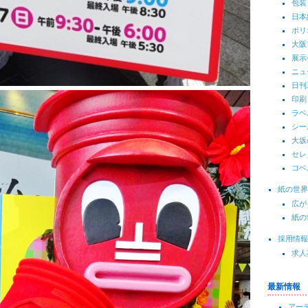
包装
日本
ポリ
大阪
展示
ニュ
日刊
印刷
ラベ
シー
大坂
セレ
コベ
紙の世界
広が
紙の
採用情報
求人
最新情報
アーテ