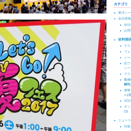
カテゴリ
東洋シー
会社情報
会社
お問
材料開
マス
フェ
シー
抗ウ
シー
マス
生分
解性
漆喰
ル
(4
SDG
オン
(1)
ニュース
印刷