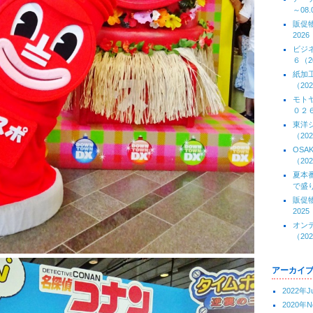
～08.
販促
2026
ビジ
６（20
紙加
（202
モト
０２６(
東洋
（202
OS
（202
夏本
で盛り
販促
2025
オン
（202
アーカイ
2022年J
2020年N