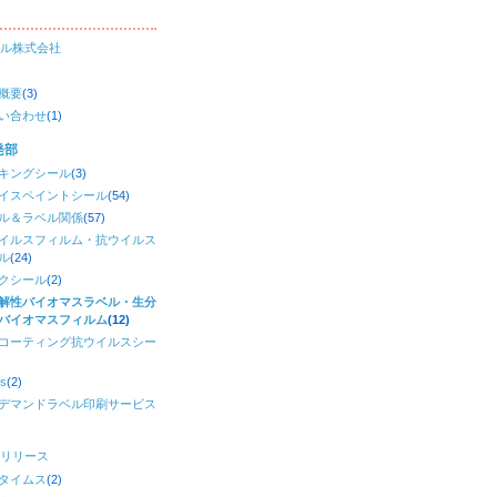
ル株式会社
概要
(3)
い合わせ
(1)
発部
キングシール
(3)
イスペイントシール
(54)
ル＆ラベル関係
(57)
イルスフィルム・抗ウイルス
ル
(24)
クシール
(2)
解性バイオマスラベル・生分
バイオマスフィルム
(12)
コーティング抗ウイルスシー
)
s
(2)
デマンドラベル印刷サービス
リリース
タイムス
(2)