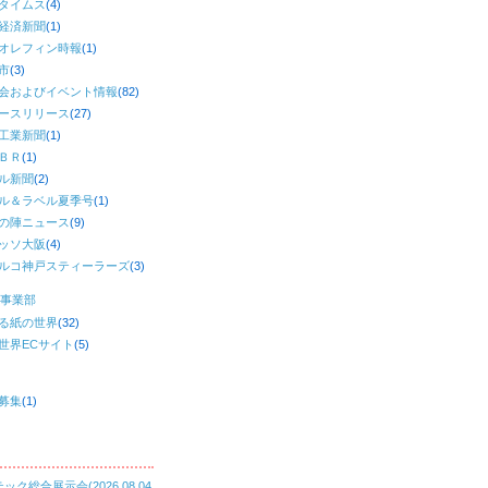
タイムス
(4)
経済新聞
(1)
オレフィン時報
(1)
市
(3)
会およびイベント情報
(82)
ースリリース
(27)
工業新聞
(1)
ＢＲ
(1)
ル新聞
(2)
ル＆ラベル夏季号
(1)
の陣ニュース
(9)
ッソ大阪
(4)
ルコ神戸スティーラーズ
(3)
事業部
る紙の世界
(32)
世界ECサイト
(5)
募集
(1)
ック総合展示会(2026.08.04