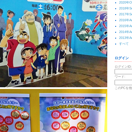
2020年O
2018年S
2017年S
2016年A
2015年A
2014年A
2013年A
すべて
ログイン
ログインID:
ワード:
このPCを