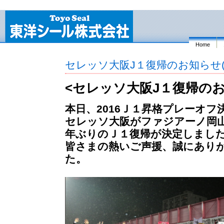
Home
セレッソ大阪J１復帰のお知らせ(H28
<セレッソ大阪J１復帰の
本日、2016Ｊ１昇格プレーオフ
セレッソ大阪がファジアーノ岡山
年ぶりのＪ１復帰が決定しまし
皆さまの熱いご声援、誠にあり
た。