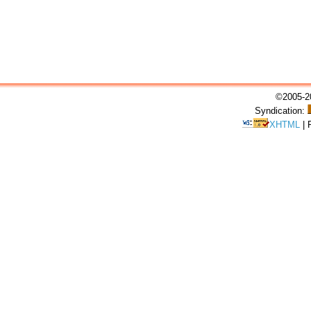
©2005-20
Syndication:
XHTML
|