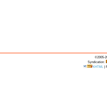
©2005-20
Syndication:
XHTML
|