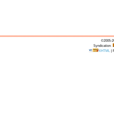
©2005-20
Syndication:
XHTML
|