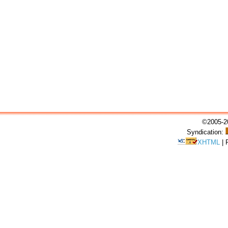
©2005-20
Syndication:
XHTML
|