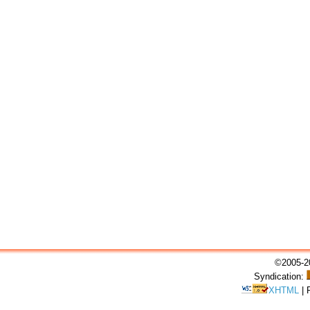
©2005-20
Syndication:
XHTML
|