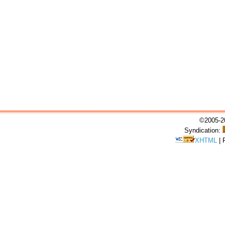
©2005-20
Syndication:
XHTML
|