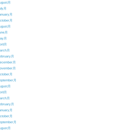
ugust月
uly月
anuary月
ctober月
ugust月
une月
May月
ril月
arch月
ebruary月
ecember月
ovember月
ctober月
eptember月
ugust月
ril月
arch月
ebruary月
anuary月
ctober月
eptember月
ugust月