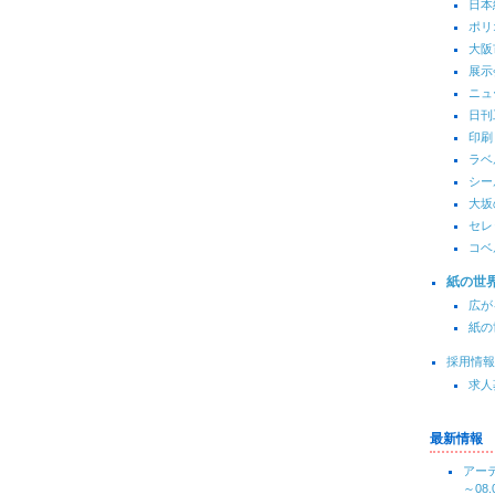
日本
ポリ
大阪
展示
ニュ
日刊
印刷
ラベ
シー
大坂
セレ
コベ
紙の世
広が
紙の
採用情報
求人
最新情報
アーテ
～08.