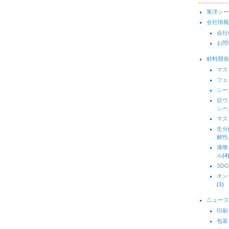
東洋シー
会社情報
会社
お問
材料開発
マス
フェ
シー
抗ウ
シー
マス
生分
解性
漆喰
ル
(4
SDG
オン
(1)
ニュース
印刷
包装