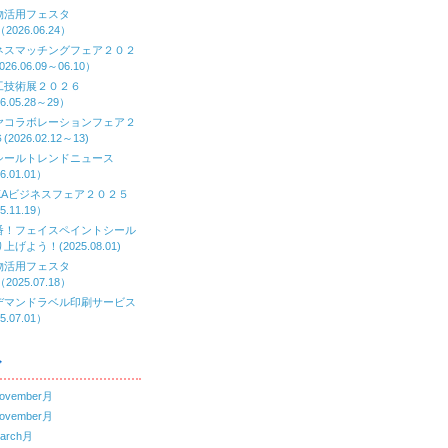
物活用フェスタ
（2026.06.24）
ネスマッチングフェア２０２
26.06.09～06.10）
工技術展２０２６
6.05.28～29）
ヤコラボレーションフェア２
2026.02.12～13)
シールトレンドニュース
6.01.01）
AKAビジネスフェア２０２５
5.11.19）
番！フェイスペイントシール
上げよう！(2025.08.01)
物活用フェスタ
（2025.07.18）
デマンドラベル印刷サービス
5.07.01）
ブ
ovember月
ovember月
arch月