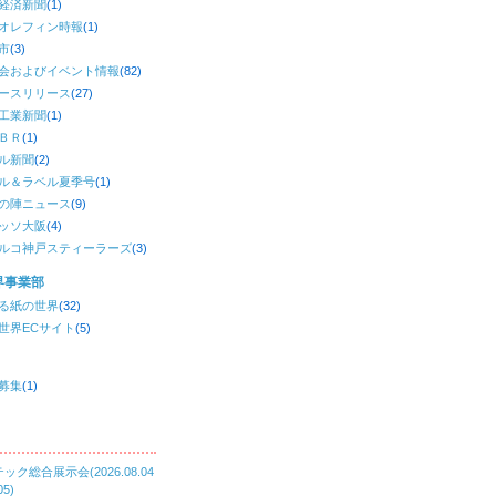
経済新聞
(1)
オレフィン時報
(1)
市
(3)
会およびイベント情報
(82)
ースリリース
(27)
工業新聞
(1)
ＢＲ
(1)
ル新聞
(2)
ル＆ラベル夏季号
(1)
の陣ニュース
(9)
ッソ大阪
(4)
ルコ神戸スティーラーズ
(3)
界事業部
る紙の世界
(32)
世界ECサイト
(5)
募集
(1)
ック総合展示会(2026.08.04
05)