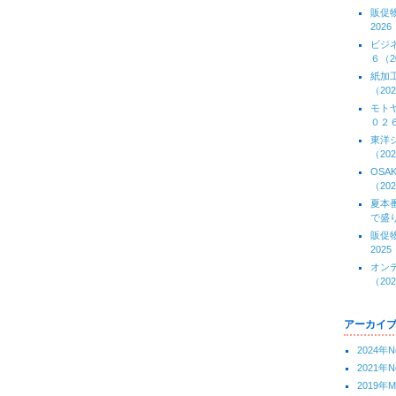
販促
2026
ビジ
６（20
紙加
（202
モト
０２６(
東洋
（202
OS
（202
夏本
で盛り
販促
2025
オン
（202
アーカイ
2024年N
2021年N
2019年M