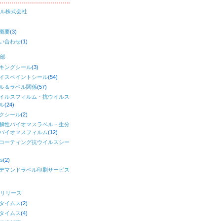
ル株式会社
概要
(3)
い合わせ
(1)
部
キングシール
(3)
イスペイントシール
(54)
ル＆ラベル関係
(57)
イルスフィルム・抗ウイルス
ル
(24)
クシール
(2)
解性バイオマスラベル・生分
バイオマスフィルム
(12)
コーティング抗ウイルスシー
)
s
(2)
デマンドラベル印刷サービス
リリース
タイムス
(2)
タイムス
(4)