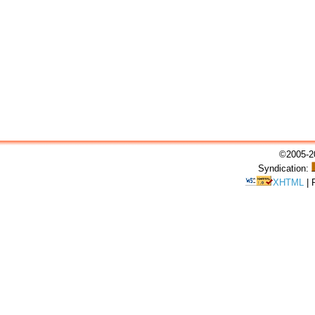
©2005-20
Syndication:
XHTML
|