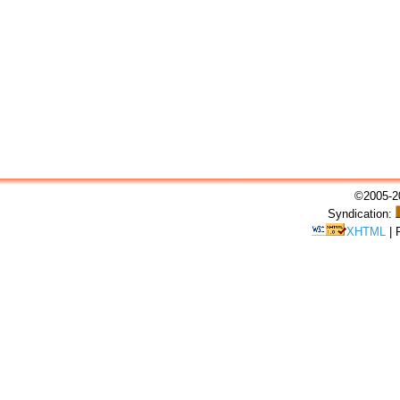
©2005-20
Syndication:
XHTML
|