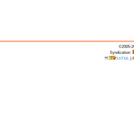
©2005-20
Syndication:
XHTML
|