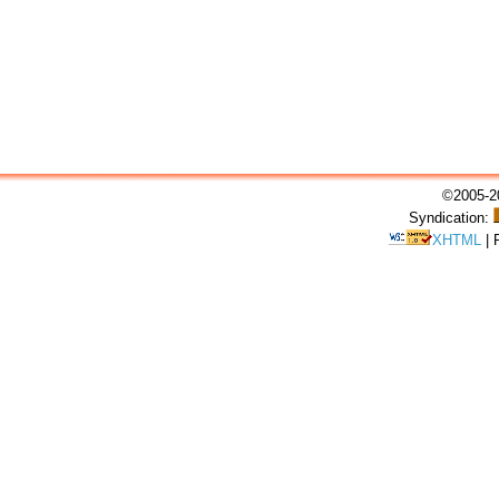
©2005-20
Syndication:
XHTML
|