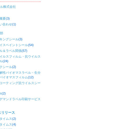
ル株式会社
概要
(3)
い合わせ
(1)
部
キングシール
(3)
イスペイントシール
(54)
ル＆ラベル関係
(57)
イルスフィルム・抗ウイルス
ル
(24)
クシール
(2)
解性バイオマスラベル・生分
バイオマスフィルム
(12)
コーティング抗ウイルスシー
)
s
(2)
デマンドラベル印刷サービス
スリリース
タイムス
(2)
タイムス
(4)