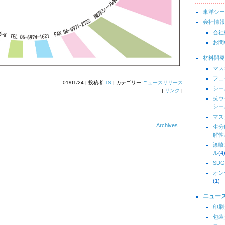
東洋シー
会社情報
会社
お問
材料開発
マス
フェ
01/01/24 | 投稿者
TS
| カテゴリー
ニュースリリース
シー
|
リンク
|
抗ウ
シー
マス
Archives
生分
解性
漆喰
ル
(4
SDG
オン
(1)
ニュー
印刷
包装