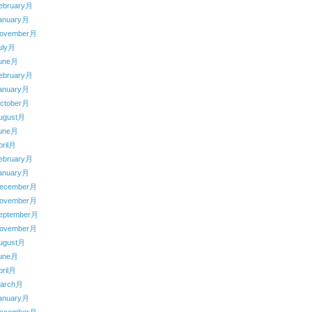
ebruary月
anuary月
ovember月
uly月
une月
ebruary月
anuary月
ctober月
ugust月
une月
ril月
ebruary月
anuary月
ecember月
ovember月
eptember月
ovember月
ugust月
une月
ril月
arch月
anuary月