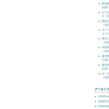
販促
2026
ビジ
６（20
紙加
（202
モト
０２６(
東洋
（202
OS
（202
夏本
で盛り
販促
2025
オン
（202
アーカイ
2026年A
2026年J
2026年Ap