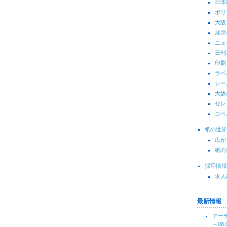
日本
ポリ
大阪
展示
ニュ
日刊
印刷
ラベ
シー
大坂
セレ
コベ
紙の世界
広が
紙の
採用情報
求人
最新情報
アーテ
～08.