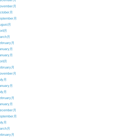
ecember月
ovember月
ctober月
eptember月
ugust月
ril月
arch月
ebruary月
anuary月
anuary月
ril月
ebruary月
ovember月
uly月
anuary月
uly月
ebruary月
anuary月
ecember月
eptember月
uly月
arch月
ebruary月