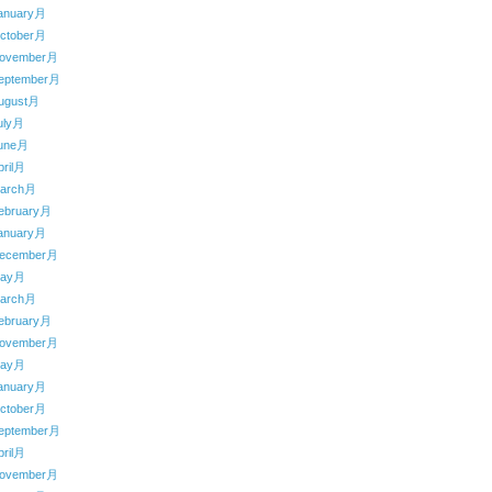
anuary月
ctober月
ovember月
eptember月
ugust月
uly月
une月
ril月
arch月
ebruary月
anuary月
ecember月
May月
arch月
ebruary月
ovember月
May月
anuary月
ctober月
eptember月
ril月
ovember月