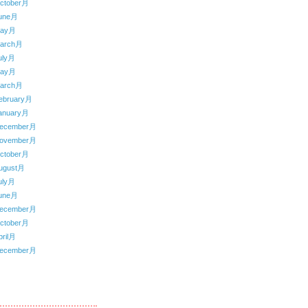
ctober月
une月
May月
arch月
uly月
May月
arch月
ebruary月
anuary月
ecember月
ovember月
ctober月
ugust月
uly月
une月
ecember月
ctober月
ril月
ecember月