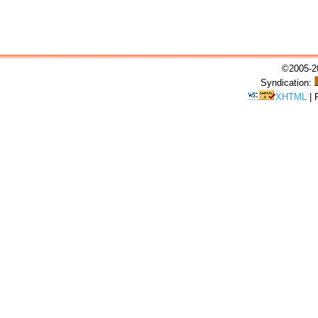
©2005-20
Syndication:
XHTML
|