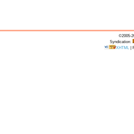
©2005-20
Syndication:
XHTML
|