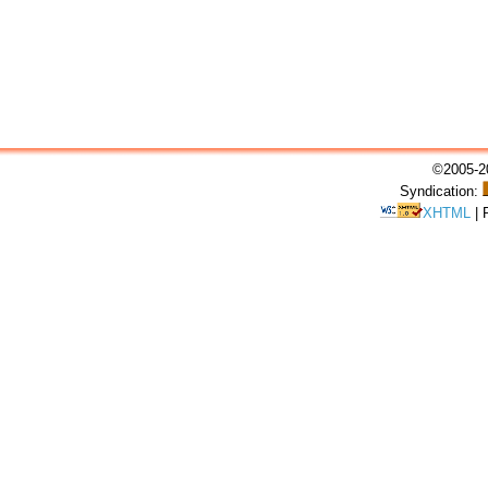
©2005-20
Syndication:
XHTML
|