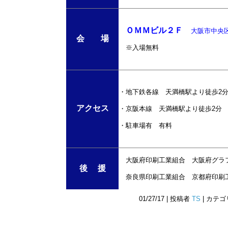
ＯＭＭビル２Ｆ
大阪市中央区大
会 場
※入場無料
・地下鉄各線 天満橋駅より徒歩2
アクセス
・京阪本線 天満橋駅より徒歩2分
・駐車場有 有料
大阪府印刷工業組合 大阪府グラ
後 援
奈良県印刷工業組合 京都府印刷
01/27/17 | 投稿者
TS
| カテ