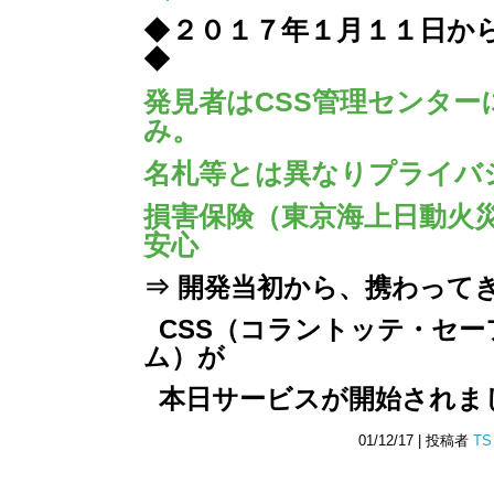
◆
２０１７年１
月１１日か
◆
発見者はCSS管理センター
み。
名札等とは異なりプライバ
損害保険（東京海上日動火
安心
⇒ 開発当初から、携わって
CSS（コラントッテ・セー
ム）が
本日サービスが開始されま
01/12/17 | 投稿者
TS