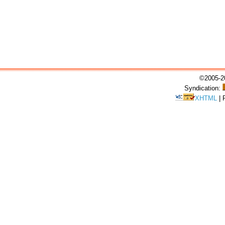
©2005-20
Syndication:
XHTML
|