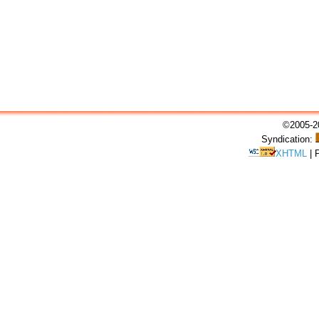
©2005-20
Syndication:
XHTML
|