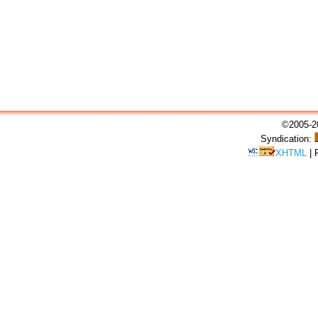
©2005-20
Syndication:
XHTML
|