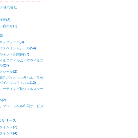
ル株式会社
概要
(3)
い合わせ
(1)
部
キングシール
(3)
イスペイントシール
(54)
ル＆ラベル関係
(57)
イルスフィルム・抗ウイルス
ル
(24)
クシール
(2)
解性バイオマスラベル・生分
バイオマスフィルム
(12)
コーティング抗ウイルスシー
)
s
(2)
デマンドラベル印刷サービス
スリリース
タイムス
(2)
タイムス
(4)