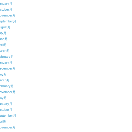
anuary月
ctober月
ovember月
eptember月
ugust月
uly月
une月
ril月
arch月
ebruary月
anuary月
ecember月
May月
arch月
ebruary月
ovember月
May月
anuary月
ctober月
eptember月
ril月
ovember月