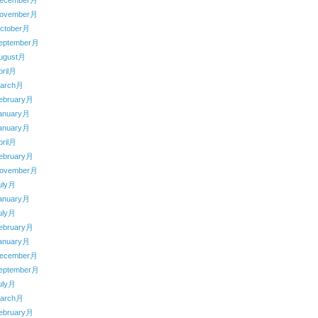
ecember月
ovember月
ctober月
eptember月
ugust月
ril月
arch月
ebruary月
anuary月
anuary月
ril月
ebruary月
ovember月
uly月
anuary月
uly月
ebruary月
anuary月
ecember月
eptember月
uly月
arch月
ebruary月