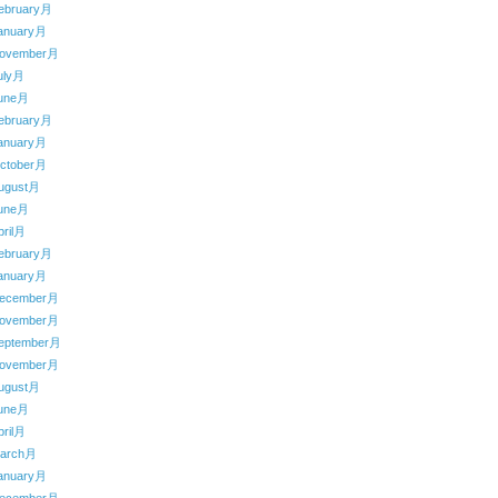
ebruary月
anuary月
ovember月
uly月
une月
ebruary月
anuary月
ctober月
ugust月
une月
ril月
ebruary月
anuary月
ecember月
ovember月
eptember月
ovember月
ugust月
une月
ril月
arch月
anuary月