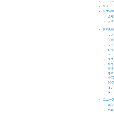
東洋シー
会社情報
会社
お問
材料開発
マス
フェ
シー
抗ウ
シー
マス
生分
解性
漆喰
ル
(4
SDG
オン
(1)
ニュー
印刷
包装