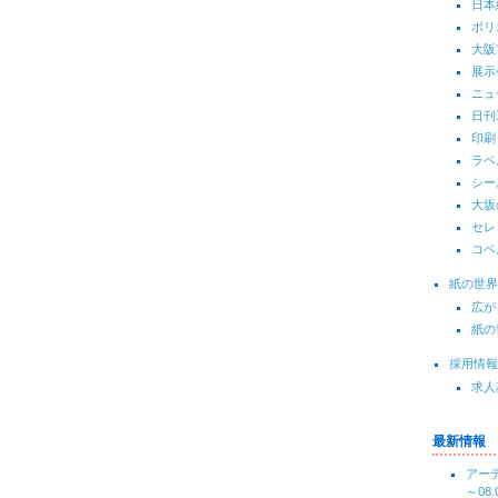
日本
ポリ
大阪
展示
ニュ
日刊
印刷
ラベ
シー
大坂
セレ
コベ
紙の世界
広が
紙の
採用情報
求人
最新情報
アーテ
～08.