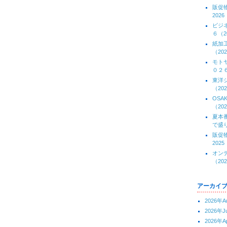
販促
2026
ビジ
６（20
紙加
（202
モト
０２６(
東洋
（202
OS
（202
夏本
で盛り
販促
2025
オン
（202
アーカイ
2026年A
2026年J
2026年Ap