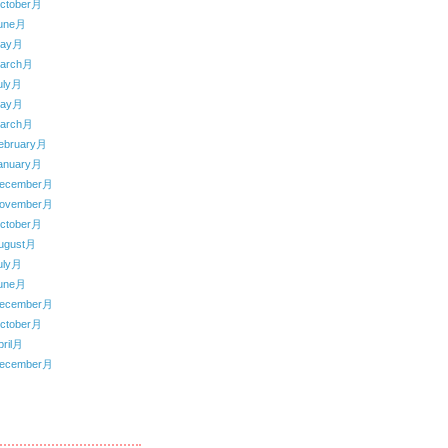
ctober月
une月
May月
arch月
uly月
May月
arch月
ebruary月
anuary月
ecember月
ovember月
ctober月
ugust月
uly月
une月
ecember月
ctober月
ril月
ecember月