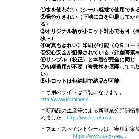
①水を使わない（シール感覚で使用でき
②発色がきれい（下地に白を印刷してか
る）
③オリジナル柄が小ロット対応でも可（46m
枚～）
④写真もきれいに印刷が可能（ＱＲコー
⑤安心安全が担保されている（絆創膏素
⑥サンプル（校正）と本番が完全に同じ
⑦初期費用が不要（複数柄を展開しても
い）
⑧小ロットは短納期で納品が可能
＊専用のサイトは下記になります。
http://www.kaminose...
＊新商品の生産等による新事業分野開拓事
れました。
http://www.pref.osa...
＊フェイスペイントシールは、実
https://www.toyo-sea...