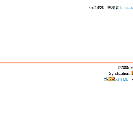
07/18/20 | 投稿者
tsnuca
©2005-20
Syndication:
XHTML
|