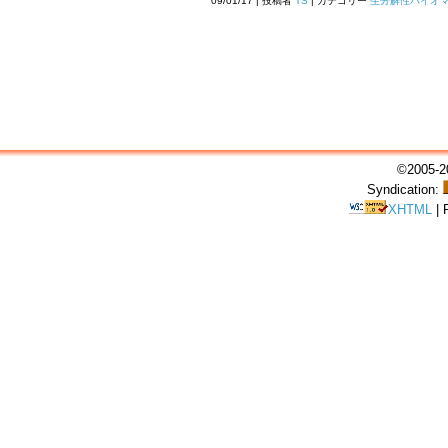
09/01/17 | 投稿者
TS
| カテゴリー
生分解性バイオ
©2005-20
Syndication:
XHTML
|