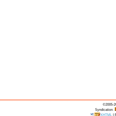
©2005-20
Syndication:
XHTML
|