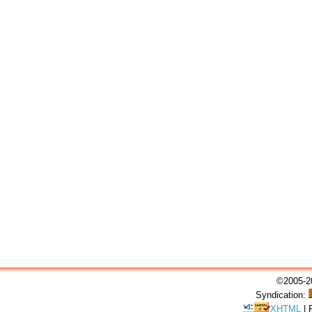
©2005-20
Syndication:
XHTML
|