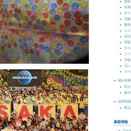
包装
日本
ポリ
大阪
展示
ニュ
日刊
印刷
ラベ
シー
大坂
セレ
コベ
紙の世界
広が
紙の
採用情報
求人
最新情報
アーテ