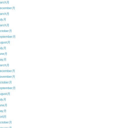
arch月
ecember月
arch月
uly月
arch月
ctober月
eptember月
ugust月
uly月
une月
May月
arch月
ecember月
ovember月
ctober月
eptember月
ugust月
uly月
une月
May月
ril月
ctober月