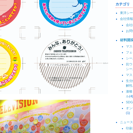
カテゴリ
東洋シー
会社情報
会社
お問
材料開
マス
フェ
シー
抗ウ
シー
マス
生分
解性
漆喰
ル
(4
SDG
オン
(1)
ニュース
印刷