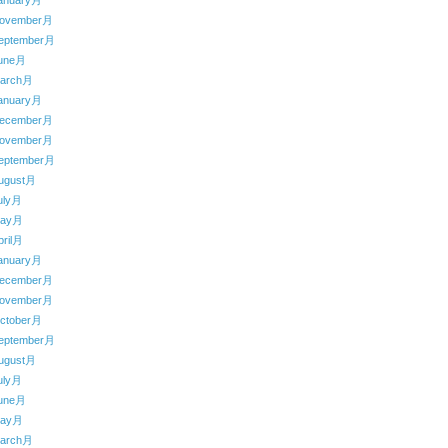
anuary月
ovember月
eptember月
une月
arch月
anuary月
ecember月
ovember月
eptember月
ugust月
uly月
May月
ril月
anuary月
ecember月
ovember月
ctober月
eptember月
ugust月
uly月
une月
May月
arch月