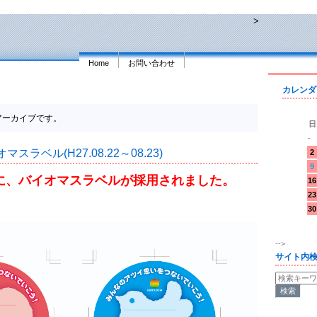
>
Home
お問い合わせ
カレンダ
5のアーカイブです。
日
-
スラベル(H27.08.22～08.23)
2
9
に、バイオマスラベルが採用されました。
16
23
30
-->
サイト内