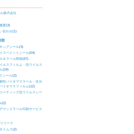
ル株式会社
概要
(3)
い合わせ
(1)
発部
キングシール
(3)
イスペイントシール
(54)
ル＆ラベル関係
(57)
イルスフィルム・抗ウイルス
ル
(24)
クシール
(2)
解性バイオマスラベル・生分
バイオマスフィルム
(12)
コーティング抗ウイルスシー
)
s
(2)
デマンドラベル印刷サービス
リリース
タイムス
(2)