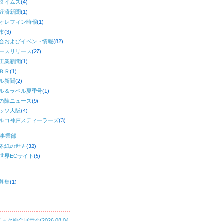
タイムス
(4)
経済新聞
(1)
オレフィン時報
(1)
市
(3)
会およびイベント情報
(82)
ースリリース
(27)
工業新聞
(1)
ＢＲ
(1)
ル新聞
(2)
ル＆ラベル夏季号
(1)
の陣ニュース
(9)
ッソ大阪
(4)
ルコ神戸スティーラーズ
(3)
事業部
る紙の世界
(32)
世界ECサイト
(5)
募集
(1)
ック総合展示会(2026.08.04