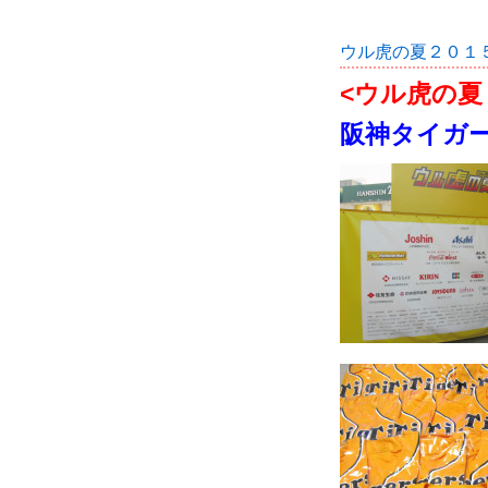
ウル虎の夏２０１５(H
<ウル虎の夏
阪神タイガ