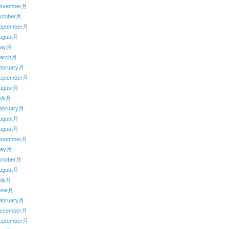
ovember月
ctober月
eptember月
ugust月
May月
arch月
ebruary月
eptember月
ugust月
uly月
ebruary月
ugust月
ugust月
ovember月
May月
ctober月
ugust月
uly月
une月
ebruary月
ecember月
eptember月