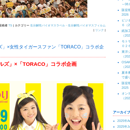
～08.
販促
2026
ビジ
６（20
| 投稿者
TS
| カテゴリー
生分解性バイオマスラベル・生分解性バイオマスフィルム
|
リンク
|
紙加
（202
モト
０２６(
」×女性タイガースファン「TORACO」コラボ企
東洋
（202
OS
ズ」×「TORACO」コラボ企画
（202
夏本
で盛り
販促
2025
オン
（202
アーカイ
2025年A
2025年J