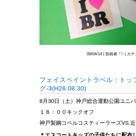
09/04/14 | 投稿者
TS
| カ
フェイスペイントラベル：トッ
グ-3(H26.08.30)
8
月
30
日（土）神戸総合運動公園ユニ
１８：００キックオフ
神戸製鋼コベルコスティーラーズ
VS.
近
＊エスコートキッズの子供たちに配布