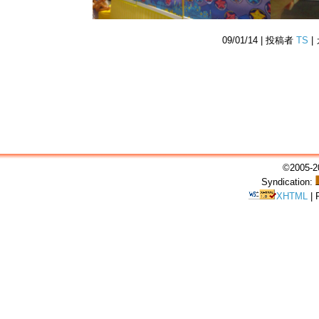
09/01/14 | 投稿者
TS
|
©2005-20
Syndication:
XHTML
|