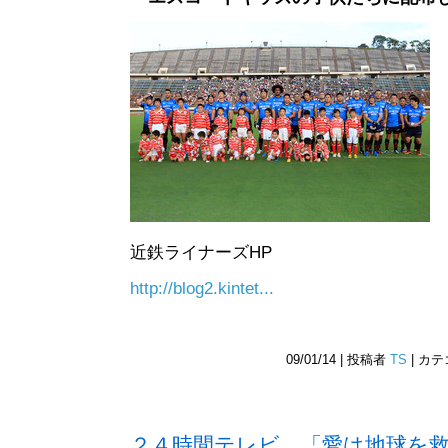
近鉄ライナーズHP
http://blog2.kintet...
09/01/14 | 投稿者
TS
| カ
２４時間テレビ 「愛は地球を救う」