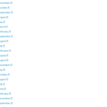
ovember月
ctober月
eptember月
ugust月
May月
arch月
ebruary月
eptember月
ugust月
uly月
ebruary月
ugust月
ugust月
ovember月
May月
ctober月
ugust月
uly月
une月
ebruary月
ecember月
eptember月