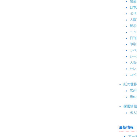
包装
日本
ポリ
大阪
展示
ニュ
日刊
印刷
ラベ
シー
大坂
セレ
コベ
紙の世界
広が
紙の
採用情報
求人
最新情報
アーテ