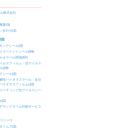
ル株式会社
概要
(3)
い合わせ
(1)
発部
キングシール
(3)
イスペイントシール
(54)
ル＆ラベル関係
(57)
イルスフィルム・抗ウイルス
ル
(24)
クシール
(2)
解性バイオマスラベル・生分
バイオマスフィルム
(12)
コーティング抗ウイルスシー
)
s
(2)
デマンドラベル印刷サービス
リリース
タイムス
(2)