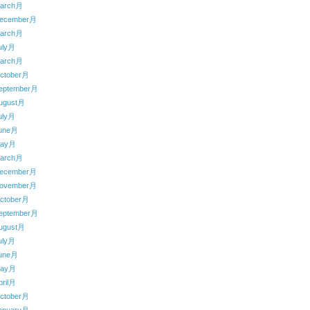
arch月
ecember月
arch月
uly月
arch月
ctober月
eptember月
ugust月
uly月
une月
May月
arch月
ecember月
ovember月
ctober月
eptember月
ugust月
uly月
une月
May月
ril月
ctober月