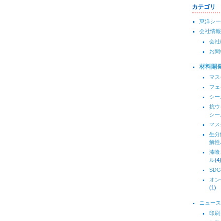
カテゴリ
東洋シー
会社情報
会社
お問
材料開
マス
フェ
シー
抗ウ
シー
マス
生分
解性
漆喰
ル
(4
SDG
オン
(1)
ニュース
印刷