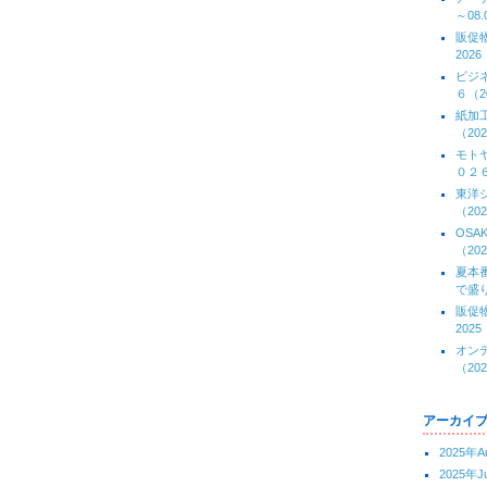
～08.
販促
2026
ビジ
６（20
紙加
（202
モト
０２６(
東洋
（202
OS
（202
夏本
で盛り
販促
2025
オン
（202
アーカイ
2025年A
2025年J