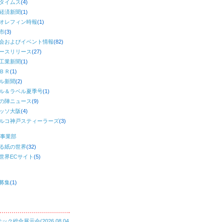
タイムス
(4)
経済新聞
(1)
オレフィン時報
(1)
市
(3)
会およびイベント情報
(82)
ースリリース
(27)
工業新聞
(1)
ＢＲ
(1)
ル新聞
(2)
ル＆ラベル夏季号
(1)
の陣ニュース
(9)
ッソ大阪
(4)
ルコ神戸スティーラーズ
(3)
事業部
る紙の世界
(32)
世界ECサイト
(5)
募集
(1)
ック総合展示会(2026.08.04