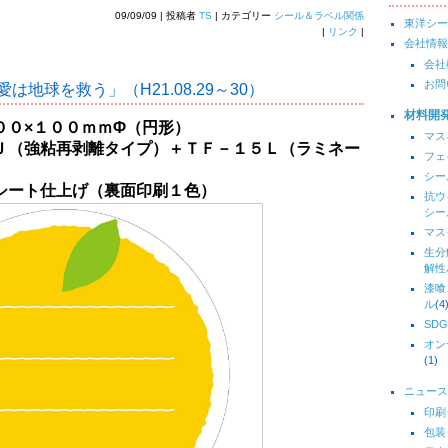
09/09/09 | 投稿者
TS
| カテゴリー
シール＆ラベル関係
東洋シー
|
リンク
|
会社情報
会社
お問
愛は地球を救う」（H21.08.29～30）
材料開
００×１００ｍｍΦ（円形）
マス
Ｊ（強粘再剥離タイプ）＋ＴＦ－１５Ｌ（ラミネー
フェ
シー
シート仕上げ（裏面印刷１色）
抗ウ
シー
マス
生分
解性
漆喰
ル
(4
SDG
オン
(1)
ニュース
印刷
包装