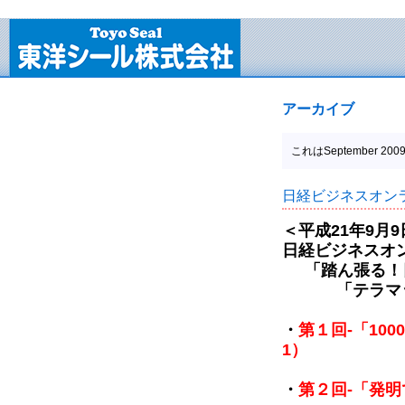
アーカイブ
これはSeptember 
日経ビジネスオンライ
＜平成21年9月9
日経ビジネスオン
「踏ん張る！
「テラマック
・
第１回-「10
1）
・
第２回-「発