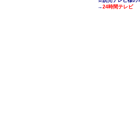
☆読売テレビ様の
→
24時間テレビ