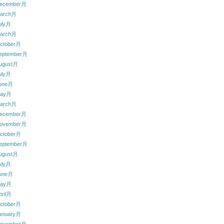
ecember月
arch月
uly月
arch月
ctober月
eptember月
ugust月
uly月
une月
May月
arch月
ecember月
ovember月
ctober月
eptember月
ugust月
uly月
une月
May月
ril月
ctober月
anuary月