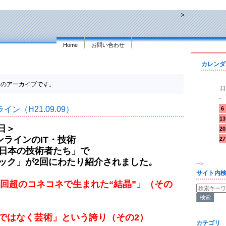
>
Home
お問い合わせ
カレンダ
2009のアーカイブです。
日
-
ン（H21.09.09）
6
13
日＞
20
ラインのIT・技術
27
日本の技術者たち」で
」が2回にわたり紹介されました。
-->
サイト内
00回超のコネコネで生まれた“結晶”」（その
明ではなく芸術」という誇り（その2）
カテゴリ