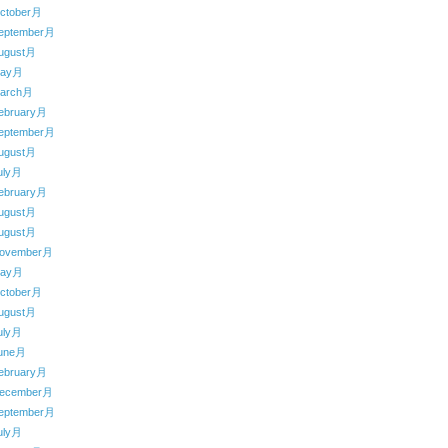
ctober月
eptember月
ugust月
May月
arch月
ebruary月
eptember月
ugust月
uly月
ebruary月
ugust月
ugust月
ovember月
May月
ctober月
ugust月
uly月
une月
ebruary月
ecember月
eptember月
uly月