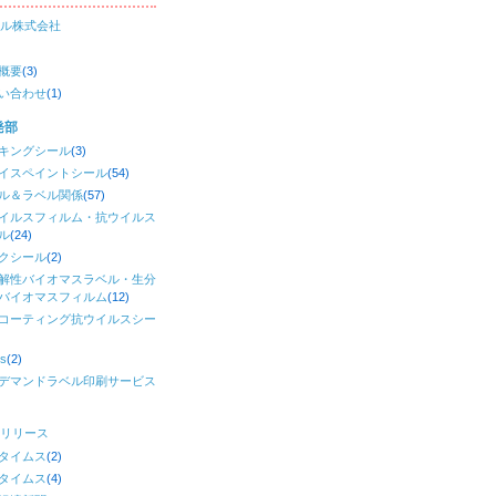
ル株式会社
概要
(3)
い合わせ
(1)
発部
キングシール
(3)
イスペイントシール
(54)
ル＆ラベル関係
(57)
イルスフィルム・抗ウイルス
ル
(24)
クシール
(2)
解性バイオマスラベル・生分
バイオマスフィルム
(12)
コーティング抗ウイルスシー
)
s
(2)
デマンドラベル印刷サービス
リリース
タイムス
(2)
タイムス
(4)