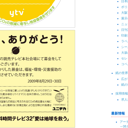
日本
ポリ
大阪
展示
ニュ
日刊
印刷
ラベ
シー
大坂
セレ
コベ
紙の世界
広が
紙の
採用情報
求人
最新情報
アーテ
～08.