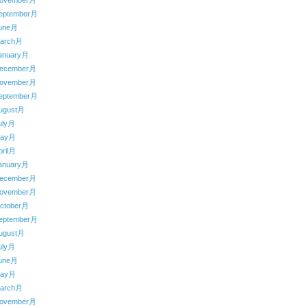
ovember月
eptember月
une月
arch月
anuary月
ecember月
ovember月
eptember月
ugust月
uly月
May月
ril月
anuary月
ecember月
ovember月
ctober月
eptember月
ugust月
uly月
une月
May月
arch月
ovember月