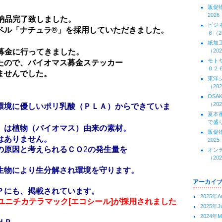
販促
2026
）、納品完了致しました。
ビジ
ベル「ナチュラ®」を採用していただきました。
６（20
紙加
）、募金に行ってきました。
（202
モト
たので、バイオマス募金ステッカー
０２６(
ませんでした。
東洋
（202
OS
（202
環境に優しいポリ乳酸（ＰＬＡ）からできていま
夏本
で盛り
）は植物（バイオマス）由来の素材。
販促
はありません。
2025
の原因と考えられるＣＯ
2
の発生量を
オン
（202
。
生物により生分解され環境を守ります。
アーカイ
Ｐにも、掲載されています。
2025年A
ユニチカテラマック[エコシール]が採用されました
2025年J
2024年M