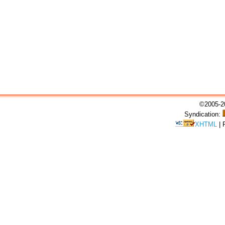
©2005-20
Syndication:
XHTML
|