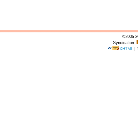
©2005-20
Syndication:
XHTML
|