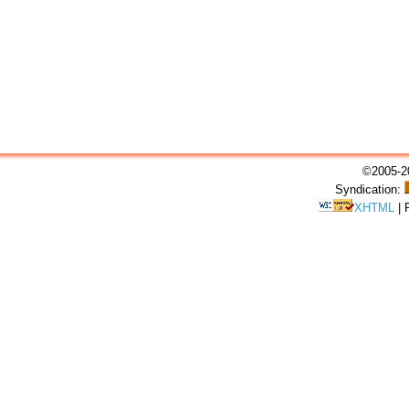
©2005-20
Syndication:
XHTML
|